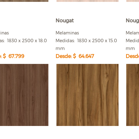
Nougat
Noug
inas
Melaminas
Mela
s: 1830 x 2500 x 18.0
Medidas: 1830 x 2500 x 15.0
Medid
mm
mm
: $ 67.799
Desde: $ 64.647
Desde