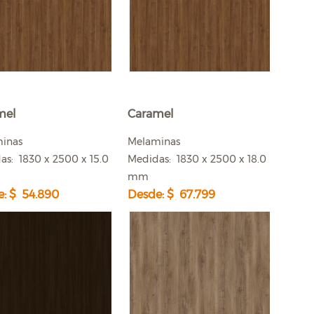
mel
Caramel
minas
Melaminas
as: 1830 x 2500 x 15.0
Medidas: 1830 x 2500 x 18.0
mm
: $ 54.890
Desde: $ 67.799