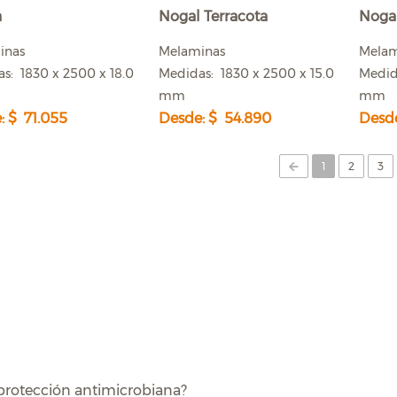
a
Nogal Terracota
Nogal
inas
Melaminas
Mela
s: 1830 x 2500 x 18.0
Medidas: 1830 x 2500 x 15.0
Medid
mm
mm
: $ 71.055
Desde: $ 54.890
Desde
(current)
1
2
3
protección antimicrobiana?