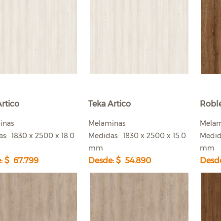
rtico
Teka Artico
Robl
inas
Melaminas
Mela
s: 1830 x 2500 x 18.0
Medidas: 1830 x 2500 x 15.0
Medid
mm
mm
: $ 67.799
Desde: $ 54.890
Desde