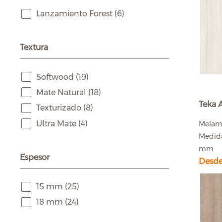
Lanzamiento Forest
(6)
Textura
Softwood
(19)
Mate Natural
(18)
Teka A
Texturizado
(8)
Ultra Mate
(4)
Melam
Medida
mm
Espesor
Desde
15 mm
(25)
18 mm
(24)