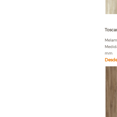
Tosca
Melam
Medida
mm
Desde